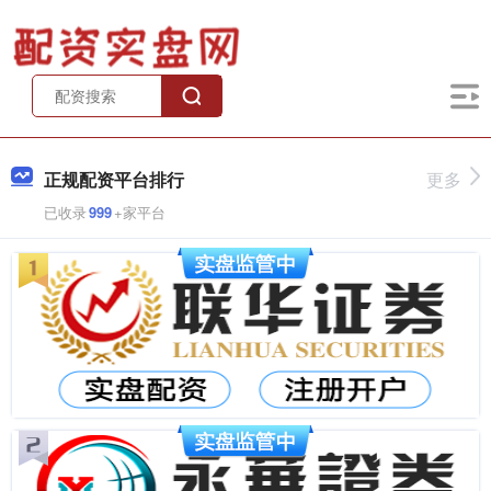
正规配资平台排行
更多
已收录
999
+家平台