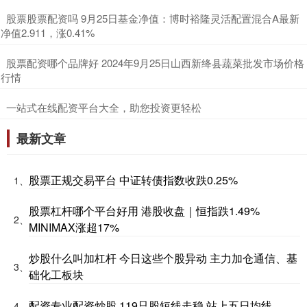
​股票股票配资吗 9月25日基金净值：博时裕隆灵活配置混合A最新
净值2.911，涨0.41%
​股票配资哪个品牌好 2024年9月25日山西新绛县蔬菜批发市场价格
行情
​一站式在线配资平台大全，助您投资更轻松
最新文章
股票正规交易平台 中证转债指数收跌0.25%
1、
股票杠杆哪个平台好用 港股收盘｜恒指跌1.49%
2、
MINIMAX涨超17%
炒股什么叫加杠杆 今日这些个股异动 主力加仓通信、基
3、
础化工板块
配资专业配资炒股 119只股短线走稳 站上五日均线
4、