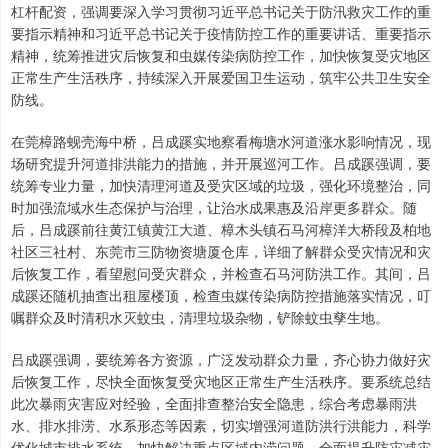
杠杆配资，强调要深入学习贯彻习近平总书记关于防汛救灾工作的重
要指示精神和习近平总书记关于疫情防控工作的重要讲话、重要指示
精神，统筹推进灾后恢复和虫媒传染病防控工作，加快恢复受灾地区
正常生产生活秩序，持续深入开展爱国卫生运动，筑牢公共卫生安全
防线。
在莞樟路蚬壳海中桥，吕成蹊实地察看梅塘水河道涨水影响情况，现
场研究提升河道排洪能力的措施，并开展巡河工作。吕成蹊强调，要
统筹专业力量，加快清理河道及受灾区域的垃圾，强化环境整治，同
时加强流域水生态保护与治理，让治水成果惠及沿岸更多群众。随
后，吕成蹊前往黄江镇黄江大道、樟木头镇石马河樟洋大桥段及柏地
社区三社村、东莞市三防物资塘厦仓库，详细了解群众受灾情况和灾
后恢复工作，看望慰问受灾群众，并检查石马河防洪工作。其间，吕
成蹊还随机抽查出租屋楼顶，检查虫媒传染病防控措施落实情况，叮
嘱群众及时清积水灭蚊虫，清理垃圾杂物，铲除蚊虫孳生地。
吕成蹊强调，要统筹各方资源，广泛发动群众力量，齐心协力做好灾
后恢复工作，尽快全面恢复受灾地区正常生产生活秩序。要系统总结
此次暴雨灾害应对经验，全面排查整治安全隐患，综合考虑暴雨洪
水、排水排涝、水系形态等因素，切实增强河道防洪行洪能力，科学
优化城市排水系统，加快解决重点区域内涝问题，全面提升防灾减灾