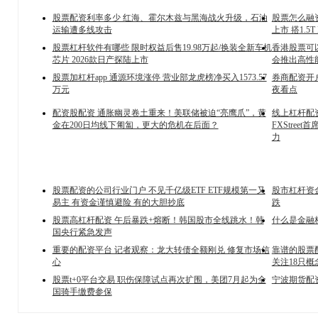
股票配资利率多少 红海、霍尔木兹与黑海战火升级，石油
股票怎么融资杠
运输遭多线攻击
上市 搭1.5T
股票杠杆软件有哪些 限时权益后售19.98万起/换装全新车机
香港股票可以
芯片 2026款日产探陆上市
会推出高性能的
股票加杠杆app 通源环境涨停 营业部龙虎榜净买入1573.57
券商配资开户
万元
夜看点
配资股配资 通胀幽灵卷土重来！美联储被迫“亮鹰爪”，黄
线上杠杆配
金在200日均线下匍匐，更大的危机在后面？
FXStre
力
股票配资的公司行业门户 不见千亿级ETF ETF规模第一又
股市杠杆资金
易主 有资金谨慎避险 有的大胆抄底
跌
股票高杠杆配资 午后暴跌+熔断！韩国股市全线跳水！韩
什么是金融杠
国央行紧急发声
重要的配资平台 记者观察：龙大转债全额刚兑 修复市场信
靠谱的股票
心
关注18只
股票t+0平台交易 职伤保障试点再次扩围，美团7月起为全
宁波期货配
国骑手缴费参保