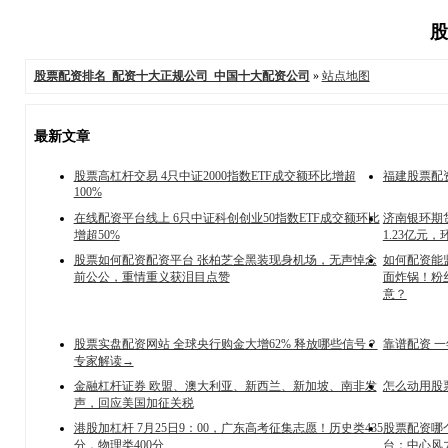
股
股票配资排名_配资十大正规公司_中国十大配资公司
»
站点地图
最新文章
股票高杠杆交易 4只中证2000指数ETF成交额环比增超
福建股票配资
100%
在线配资平台线上 6只中证科创创业50指数ETF成交额环比
济南银环期货
增超50%
1.23亿元，
股票如何配资配资平台 张柏芝全黑装现身机场，无声悼念
如何配资能监
前公公，重情重义获泪目点赞
面炸锅！粉
意？
股票实盘配资网站 全球央行购金大增62% 释放哪些信号？
靠谱配资 一
专家解读→
金融杠杆证券 欧盟、澳大利亚、新西兰、新加坡、南非发
怎么动用股票
声，回应美国加征关税
港股加杠杆 7月25日9：00，广东高考征集志愿！历史类435
股票配资哪
分，物理类400分
台：中心风