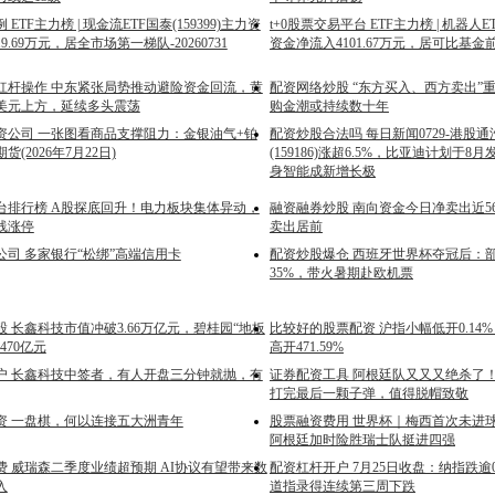
ETF主力榜 | 现金流ETF国泰(159399)主力资
t+0股票交易平台 ETF主力榜 | 机器人ET
9.69万元，居全市场第一梯队-20260731
资金净流入4101.67万元，居可比基金前2-
杠杆操作 中东紧张局势推动避险资金回流，黄
配资网络炒股 “东方买入、西方卖出”
0美元上方，延续多头震荡
购金潮或持续数十年
资公司 一张图看商品支撑阻力：金银油气+铂
配资炒股合法吗 每日新闻0729-港股通
(2026年7月22日)
(159186)涨超6.5%，比亚迪计划于
身智能成新增长极
台排行榜 A股探底回升！电力板块集体异动，
融资融券炒股 南向资金今日净卖出近5
线涨停
卖出居前
公司 多家银行“松绑”高端信用卡
配资炒股爆仓 西班牙世界杯夺冠后：
35%，带火暑期赴欧机票
 长鑫科技市值冲破3.66万亿元，碧桂园“地板
比较好的股票配资 沪指小幅低开0.14
470亿元
高开471.59%
户 长鑫科技中签者，有人开盘三分钟就抛，有
证券配资工具 阿根廷队又又又绝杀了！
打完最后一颗子弹，值得脱帽致敬
资 一盘棋，何以连接五大洲青年
股票融资费用 世界杯｜梅西首次未进
阿根廷加时险胜瑞士队挺进四强
费 威瑞森二季度业绩超预期 AI协议有望带来数
配资杠杆开户 7月25日收盘：纳指跌逾
入
道指录得连续第三周下跌