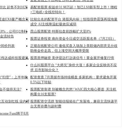
爱配资线上平台网址 沙特空袭也门荷台达
价比 起售不到10万
易配资股票 权益价31.98万起！智己LS9新车型上市！增程
+三电机+全线控转向！
星途EX6量产概念车
比较出名的配资平台 港股风向标｜恒指强势震荡再现地量
成交 AI主线降温虹吸效应减弱
8%，公司Q2净利
昆山股票配资 特斯拉盘前跌幅扩大至8%
金流转负
股票证券投资 南向资金今日成交活跃股名单（7月23日）
币中间价列表
正规在线配资公司 逢低买盘入场加上美联储内部意见分歧
助推金价走高，但上涨空间大概率受限
英伟达成科技股避风
股票质押融资 美伊迎边打边谈信号！黄金展开修复行情
什么叫股票平台 “大师兄”身价大涨！多家企业反映供不应
求 后市影响分化？
“扫货”：上半年欧
配资查查 7月票据市场持续横盘 多家机构：要求避免开展
吨
0.5%以下转贴
会不值得关注?
股票配资靠谱 别被概念忽悠! WAIC四大核心赛道, 关注机
构重仓16支股票?
化互动划红线 业内呼
股票配资交流群 智能信报箱在广东落地，兼容主流快递平
台无寄存费与超时费
Income Fund将于8月