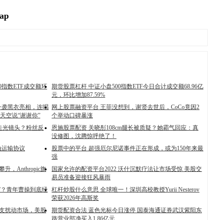
ap
0指数ETF成交额环
期货股票杠杆 中证小盘500指数ETF今日合计成交额68.96亿
元，环比增加87.59%
一袭黑衣亮相，连唱
网上股票融资平台 王菲没想到，谢贤去世后，CoCo竟因2
天空说“谢谢你”
个举动口碑暴涨
现走光镜头？粉丝反
恩施股票配资 关晓彤108cm腿长被质疑？她霸气回应：真
没修图，沈腾惊呼绝了！
油运输协议
股票中的平台 超强厄尔尼诺事件正在形成，或为150年来最
强
升，Anthropic旗
国家允许的配资平台2022 沃什沉默疗法让市场受惊 美股交
易员准备迎接狂风暴雨
”？青年曹操到底经
杠杆炒股什么意思 全球唯一！深圳高校教授Yurii Nesterov
荣获2026年高斯奖
开支扰动市场，美股
期货配资合法 蓝色光标今日涨停 国泰海通证券武汉紫阳东
路营业部净买入1.86亿元