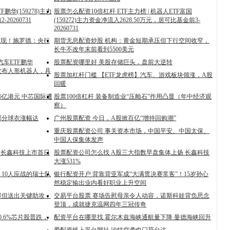
F鹏华(159278)主力
股票怎么配资10倍杠杆 ETF主力榜 | 机器人ETF富国
20260731
(159272)主力资金净流入2628.50万元，居可比基金前3-
20260731
重现！施罗德：央行
期货无息配资炒股 机构：黄金短期承压但下行空间收窄，
长牛不改年末前看到5500美元
汽车ETF鹏华
股票配资哪里好 美股存储巨头，盘前大逆转
8月发布人形机器人，具
股票加杠杆门槛 【ETF龙虎榜】汽车、游戏板块领涨，A股
回暖
6亿港元 中芯国际遭
股票100倍杠杆 装备制造业“压舱石”作用凸显（年中经济观
察）
部分球衣涨幅达
广州股票配资 今日，A股掀百亿“增持回购潮”
重庆股票配资公司 事关资本市场，中国平安、中国太保、
中国人保集体发声
% 长鑫科技上市首日
股票配资公司怎么找 A股三大指数早盘集体上扬 长鑫科技
大涨531%
10人应战的瑞士队
银行配资开户 背靠背亚军成“大满贯决赛常客”！15岁孙心
然稳定输出业内看好职业上升空间
球但送出关键助攻，
交易平台股票 赛场告慰母亲令人动容，诺斯科娃背负思念
登顶，成就捷克温网四年三冠传奇
0.6%芯片股普跌，
配资平台在哪里找 霍尔木兹海峡通航量下降 曼德海峡回升