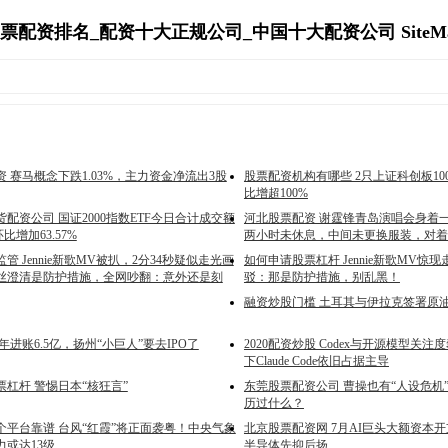
票配资排名_配资十大正规公司_中国十大配资公司 SiteM
 赛马概念下跌1.03%，主力资金净流出3股
股票配资机构有哪些 2只上证科创板10
比增超100%
配资公司 国证2000指数ETF今日合计成交额
河北股票配资 谢霆锋青岛演唱会身着
环比增加63.57%
两小时未休息，中间未更换服装，对着
管 Jennie新歌MV被扒，2分34秒疑似走光画
如何申请股票杠杆 Jennie新歌MV惊
丝澄清是防护措施，全网吵翻：意外还是刻
驳：那是防护措施，别乱黑！
融资炒股门槛 土耳其与伊拉克签署原
年进账6.5亿，扬州“小巨人”要去IPO了
2020配资炒股 Codex与开源模型关注度攀
下Claude Code依旧占据主导
杠杆 警惕日本“核狂言”
东莞股票配资公司 曹操也有“人设危机
历过什么？
个平台靠谱 台风“红霞”将正面袭粤！中央气象
北京股票配资网 7月AI巨头大额资本
力或达13级
半导体先抑后扬