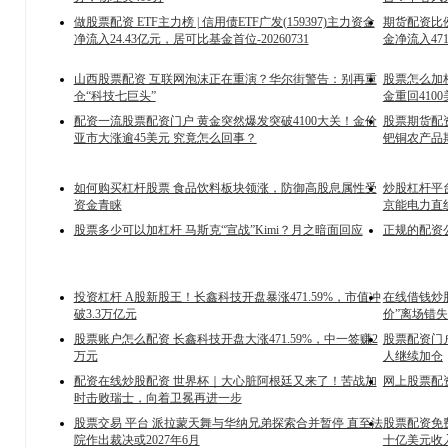
做股票配资 ETF主力榜 | 信用债ETF广发(159397)主力资金
期货配资比例 
净流入24.43亿元，居可比基金首位-20260731
金净流入471
山西股票配资 互联网泡沫正在重演？华尔街警告：别再重
股票怎么加
仓“科技七巨头”
金重回410
配资一流股票配资门户 黄金突然爆发突破4100大关！金价
股票期货配
亚市大涨逾45美元 究竟怎么回事？
钯铜农产品期货
如何购买杠杆股票 食品饮料板块领涨，防御高股息属性受
炒股杠杆平
资金青睐
京能电力直
股票多少可以加杠杆 马斯克“宣战”Kimi？月之暗面回应
正规的配资
投资杠杆 A股新股王！长鑫科技开盘暴涨471.59%，市值冲
在线借钱炒股
破3.3万亿元
价”离场错失
股票账户怎么配资 长鑫科技开盘大涨471.59%，中一签赚2
股票配资门
万元
人继续加仓
配资在线炒股配资 世界杯｜大心脏阿根廷又来了！苦战加
网上股票配
时击败瑞士，向着卫冕再进一步
股票交易 平台 派拉蒙天舞与华纳兄弟探索合并暂停 直至法
股票配资免
院作出裁决或2027年6月
十亿美元收