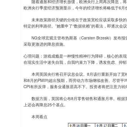
随着通胀和经济增长放缓，欧洲央行上周再次降息，将存款
欧洲央行季度经济预测显示，今年的经济增长将略低于6月
未来政策路径关键的分歧在于政策宽松应该采取多快的行
特定的利率路径。”她重申了“数据依赖”的看法，即逐次会议
NG全球宏观主管布热斯基（Carsten Brzeski）
采取更激进的降息措施。
心理问题：游戏成瘾是一种慢性精神行为障碍，核心的表现
在现实生活中迷失自我，自我约束力下降，诱发焦虑、抑郁
本周英国央行将召开议息会议。8月该行重新开始了宽松
和8月的PMI均超出预期，而劳动力市场继续改善。尽管平
CPI有所反弹，服务业通胀居高不下。投资者将把注意力转
数据方面，英国将公布8月零售销售和通胀月率。根据英国
上还会再降息25个基点。
本周看点