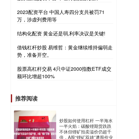
2023配资平台 中国人寿四分支共被罚71
万，涉虚列费用等
结构化配资 黄金还是弱,利率决议是关键!
借钱杠杆炒股 易维哲：黄金继续维持偏弱走
势，准备开空。
股票高杠杆交易 4只中证2000指数ETF成交
额环比增超100%
推荐阅读
炒股如何使用杠杆 一半海水
一半火焰：碳酸锂期货跌跌
不休但锂矿拍卖溢价仍超千
倍，A股“锂矿双雄”遭股价业