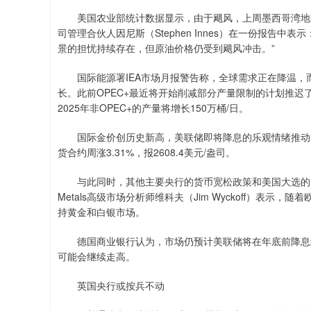
美国农业部统计数据显示，由于飓风，上周墨西哥湾地区41.
司管理合伙人因尼斯（Stephen Innes）在一份报告中
景的担忧持续存在，但原油价格仍受到飓风冲击。”
国际能源署IEA市场月报警告称，全球需求正在降温，而
长。此前OPEC+最近将开始削减部分产量限制的计划推迟了
2025年非OPEC+的产量将增长150万桶/日。
国际金价创历史新高，美联储即将降息的乐观情绪推动了资
货合约周涨3.31%，报2608.4美元/盎司。
与此同时，其他主要央行的货币宽松政策和美国大选的紧张局
Metals高级市场分析师维科夫（Jim Wyckoff）表
持黄金和白银市场。
德国商业银行认为，市场仍预计美联储将在年底前降息约
可能会继续走高。
英国央行或按兵不动