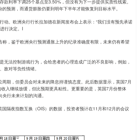
利率下调25个基点至3.50%，但没有为下一步提供实质性线索。
份的预测，而通货膨胀仍要到明年下半年才能恢复到目标水平。
动。欧洲央行行长拉加德在新闻发布会上表示：“我们没有预先承诺
进行决定。I
发布报告称，鉴于欧洲央行预测通胀上升的纪录准确度有限，未来仍有希望
是无法控制游戏行为，会给患者的心理造成广泛的不良影响，例如，
、敌对等负性情绪。
周期，但委员会对未来的降息持谨慎态度。此后数据显示，英国7月
均收入继续放缓，但比预期更具粘性。更重要的是，英国7月份整体
向央行未来计划的沟通。
隔夜指数互换（OIS）的数据，投资者预计在11月和12月的会议