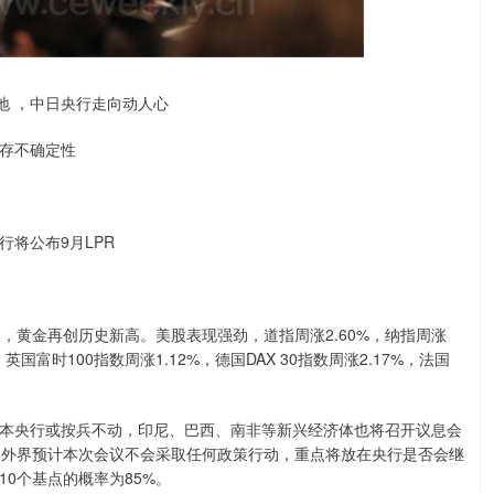
地 ，中日央行走向动人心
仍存不确定性
行将公布9月LPR
黄金再创历史新高。美股表现强劲，道指周涨2.60%，纳指周涨
英国富时100指数周涨1.12%，德国DAX 30指数周涨2.17%，法国
央行或按兵不动，印尼、巴西、南非等新兴经济体也将召开议息会
。外界预计本次会议不会采取任何政策行动，重点将放在央行是否会继
0个基点的概率为85%。