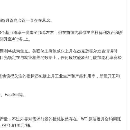
储9月议息会议一直存在悬念。
0个基点概率一度降至15%左右，但在前纽约联储主席杜德利发声和多
回升至40%以上。
测将成为焦点。美联储主席鲍威尔上月在杰克逊霍尔发表演讲时
目光锁定在与就业相关的数据上，任何疲软迹象都可能加剧利率宽松
他值得关注的指标还包括上月工业生产和产能利用率，新屋开工和
actSet等。
量，不过外界对需求前景的担忧依然存在。WTI原油近月合约周涨
报71.61美元/桶。