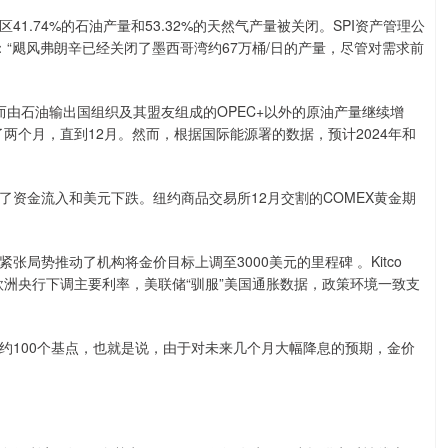
74%的石油产量和53.32%的天然气产量被关闭。SPI资产管理公
表示：“飓风弗朗辛已经关闭了墨西哥湾约67万桶/日的产量，尽管对需求前
由石油输出国组织及其盟友组成的OPEC+以外的原油产量继续增
两个月，直到12月。然而，根据国际能源署的数据，预计2024年和
金流入和美元下跌。纽约商品交易所12月交割的COMEX黄金期
势推动了机构将金价目标上调至3000美元的里程碑 。Kitco
示，随着欧洲央行下调主要利率，美联储“驯服”美国通胀数据，政策环境一致支
100个基点，也就是说，由于对未来几个月大幅降息的预期，金价