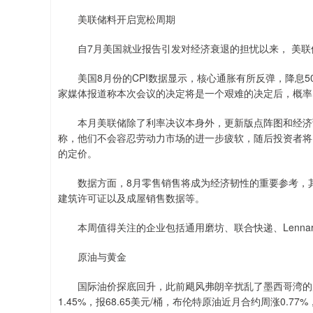
美联储料开启宽松周期
自7月美国就业报告引发对经济衰退的担忧以来， 美联
美国8月份的CPI数据显示，核心通胀有所反弹，降息5
家媒体报道称本次会议的决定将是一个艰难的决定后，概率
本月美联储除了利率决议本身外，更新版点阵图和经济预
称，他们不会容忍劳动力市场的进一步疲软，随后投资者将
的定价。
数据方面，8月零售销售将成为经济韧性的重要参考，其
建筑许可证以及成屋销售数据等。
本周值得关注的企业包括通用磨坊、联合快递、Lennar、F
原油与黄金
国际油价探底回升，此前飓风弗朗辛扰乱了墨西哥湾的产
1.45%，报68.65美元/桶，布伦特原油近月合约周涨0.77%，