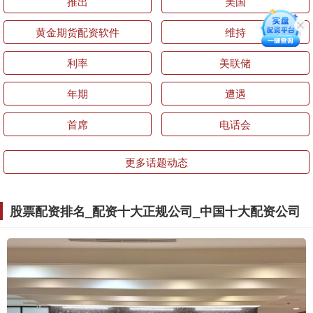
推出
美国
黄金期货配资软件
维持
利率
美联储
年期
遭遇
首席
电话会
更多话题动态
股票配资排名_配资十大正规公司_中国十大配资公司