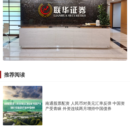
推荐阅读
南通股票配资 人民币对美元汇率反弹 中国资
产受青睐 外资连续两月增持中国债券