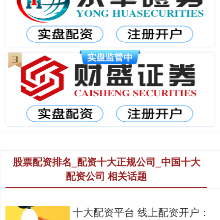
股票配资排名_配资十大正规公司_中国十大
配资公司 相关话题
十大配资平台 线上配资开户：