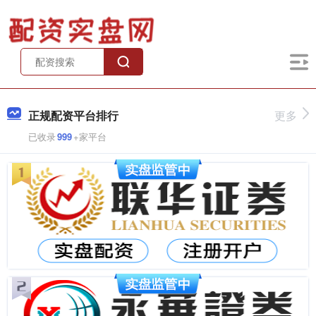
正规配资平台排行
更多
已收录
999
+家平台