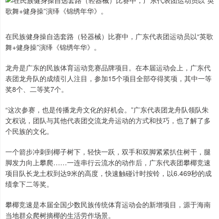
在民族健身操自选套路（轻器械）比赛中，广东代表团运动员以“英歌
舞+健身操”演绎《锦绣年华》。
龙舟是广东的民族体育运动竞赛品牌项目。在本届运动会上，广东代
表团龙舟队的成绩引人注目，参加15个项目全部夺得奖项，其中一等
奖8个、二等奖7个。
“这次参赛，也是传播龙舟文化的好机会。”广东代表团龙舟队领队朱
文权说，团队与其他代表团交流龙舟运动的方式和技巧，也了解了多
个民族的文化。
一个箭步冲刺到椰子树下，轻快一跃，双手和双脚紧紧扒住树干，腿
脚发力向上攀爬……一连串行云流水的动作后，广东代表团攀椰竞速
项目队长龙土权到达9米的高度，快速触碰计时按铃，以6.469秒的成
绩拿下二等奖。
攀椰竞速是本届全国少数民族传统体育运动会的新增项目，源于海南
当地群众爬树摘椰的生活劳作场景。