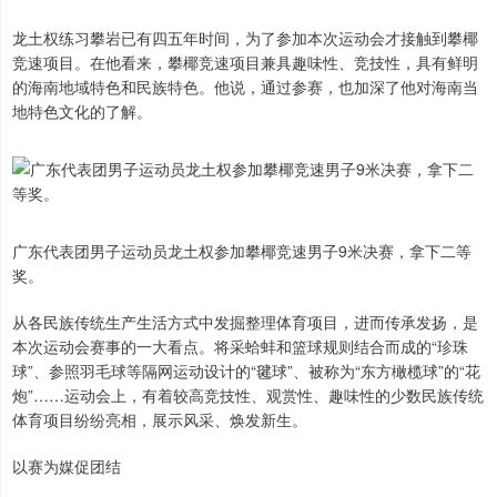
龙土权练习攀岩已有四五年时间，为了参加本次运动会才接触到攀椰
竞速项目。在他看来，攀椰竞速项目兼具趣味性、竞技性，具有鲜明
的海南地域特色和民族特色。他说，通过参赛，也加深了他对海南当
地特色文化的了解。
广东代表团男子运动员龙土权参加攀椰竞速男子9米决赛，拿下二等
奖。
从各民族传统生产生活方式中发掘整理体育项目，进而传承发扬，是
本次运动会赛事的一大看点。将采蛤蚌和篮球规则结合而成的“珍珠
球”、参照羽毛球等隔网运动设计的“毽球”、被称为“东方橄榄球”的“花
炮”……运动会上，有着较高竞技性、观赏性、趣味性的少数民族传统
体育项目纷纷亮相，展示风采、焕发新生。
以赛为媒促团结