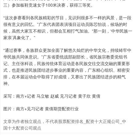
三）参加板鞋竞速女子100米决赛，获得三等奖。
“这次参赛看到各民族精彩的节目，见识到很多不一样的风景，是一段
很有意义的回忆。”广东代表团表演项目运动员陈芯怡说，候场的时
候，虽然大家互不相识，但都会互相打气加油。“那一刻，‘中华民族一
家亲’具象化了。”
“通过赛事，各族群众更加全面了解悠久灿烂的中华文化，持续铸牢中
华民族共同体意识。”广东省委统战部副部长，省民族宗教委党组书
记、主任张科说，民族传统体育运动是各民族交往交流交融的重要形
式，也是推进民族团结进步事业的重要内容，广东精心组织、精密安
排，在本届运动会中取得了好成绩，又赛出了民族团结进步的精气
神。
采写：南方+记者 马立敏 赵威 见习记者 黄子欣 黄倩
图片：南方+见习记者 黄倩期货配资行业
文章为作者独立观点，不代表股票配资排名_配资十大正规公司_中
国十大配资公司观点