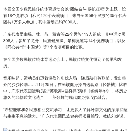
本届全国少数民族传统体育运动会以“团结奋斗 扬帆征程”为主题，设
有18个竞赛项目和约170个表演项目。来自全国56个民族的35个代表
团共1万多人参加，其中运动员约7000人。
广东代表团由瑶、壮、苗、蒙古等22个民族419人组成，其中运动员
308人，参加了龙舟、民族健身操、攀椰竞速等14个竞赛项目，以及
《同心共“竹”中国梦》等7个表演项目的比赛。
在全国少数民族传统体育运动会上，民族传统文化得到了传承和发
扬。
音乐响起，运动员们迈着轻盈的步伐入场，随后敲打英歌槌，发出整
齐的沙沙轻响……11月25日，在民族健身操自选套路（轻器械）比赛
中，广东代表团运动员以“英歌舞+健身操”演绎《锦绣年华》，将历史
悠久的非物质文化遗产——英歌舞与现代健身操巧妙融合。
“希望能够和各民族相互交流学习，让更多人了解岭南文化的深厚底蕴
与生生不息的活力。”广东代表团民族健身操项目编导、教练刘婕说。