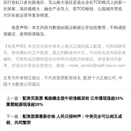
后打造虹口多伦路项目，宝山南大项目是该企业在TOD模式上的新一
次探索，项目规模大，融合产业导入、双TOD枢纽、公园城市营造、
片区长效运营等复杂维度。
免责声明：本文内容与数据由观点根据公开信息整理，不构成投
资建议，使用前请核实。
【免责声明】本文仅代表作者本人观点正规的线上配资，与和讯网无
关。和讯网站对文中陈述、观点判断保持中立，不对所包含内容的准
确性、可靠性或完整性提供任何明示或暗示的保证。请读者仅作参
考，并请自行承担全部责任。邮箱：news_center@staff.hexun.com
文章为作者独立观点，不代表股票配资排名_配资十大正规公司_中
国十大配资公司观点
上一篇：
配资买股票 氢能概念股午前涨幅居前 亿华通现涨超33%
重塑能源现涨超20%
下一篇：
配资股票最新价格 人民日报钟声：中美完全可以相互成
就、共同繁荣