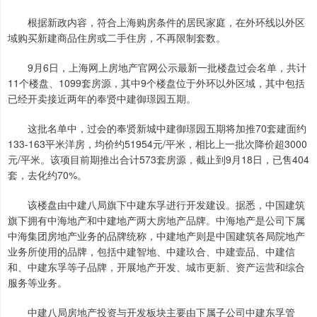
根据新政内容，符合上海购房条件的居民家庭，在外环线以外区
域购买新建商品住房或二手住房，不再限制套数。
9月6日，上海网上房地产官网公示最新一批楼盘过会名单，共计
11个楼盘、1099套房源，其中9个楼盘位于外环以外区域，其中包括
已经开卖接近两年的奉贤中建御璟园五期。
这批名单中，过会的奉贤新城中建御璟园五期将加推70套建面约
133-163平米洋房，均价约51954元/平米，相比上一批次降价超3000
元/平米。该项目前期推出合计573套房源，截止到9月18日，已售404
套，去化约70%。
该楼盘由中建八局旗下中建东孚进行开发建设。据悉，中国建筑
旗下拥有中海地产和中建地产两大房地产品牌。中海地产是公司下属
中海集团房地产业务的品牌统称，中建地产则是中国建筑各局院地产
业务所使用的品牌，包括中建智地、中建玖合、中建壹品、中建信
和、中建东孚等子品牌，开展地产开发、城市更新、资产运营和综合
服务等业务。
中建八局房地产投资与开发板块主要由下属子公司中建东孚管