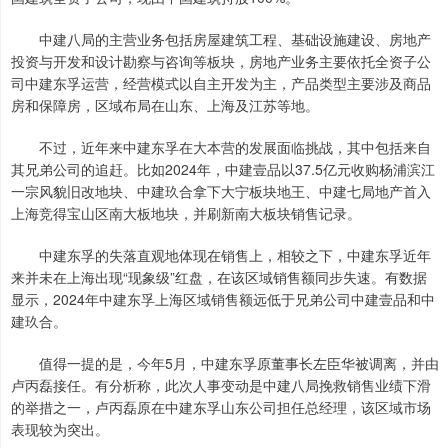
中建八局的主营业务包括房屋建筑工程、基础设施建设、房地产
投资与开发和设计勘察与咨询等板块，房地产业务主要依托全资子公
司中建东孚运营，经营模式以自主开发为主，产品类型主要涉及商品
房和保障房，区域布局在山东、上海及江苏等地。
不过，近年来中建东孚在大本营的发展面临挑战，其中包括来自
其兄弟公司的追赶。比如2024年，中建壹品以37.5亿元收购杨浦滨江
一宗风貌旧改地块、中建玖合拿下大宁板块地王、中建七局地产首入
上海竞得宝山区南大板地块，并刷新南大板块销售记录。
中建东孚的失落直观地体现在销售上，相较之下，中建东孚近年
来并未在上海出现“现象级”红盘，在该区域销售额同步失速。有数据
显示，2024年中建东孚上海区域销售额远低于兄弟公司中建壹品和中
建玖合。
值得一提的是，今年5月，中建东孚原董事长左臣华被调离，并由
卢丙磊接任。有分析称，此次人事变动是中建八局挽救销售业绩下滑
的举措之一，卢丙磊原在中建东孚山东公司担任总经理，该区域市场
表现较为突出。