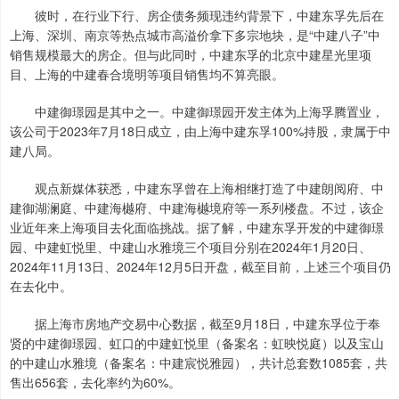
彼时，在行业下行、房企债务频现违约背景下，中建东孚先后在
上海、深圳、南京等热点城市高溢价拿下多宗地块，是“中建八子”中
销售规模最大的房企。但与此同时，中建东孚的北京中建星光里项
目、上海的中建春合境明等项目销售均不算亮眼。
中建御璟园是其中之一。中建御璟园开发主体为上海孚腾置业，
该公司于2023年7月18日成立，由上海中建东孚100%持股，隶属于中
建八局。
观点新媒体获悉，中建东孚曾在上海相继打造了中建朗阅府、中
建御湖澜庭、中建海樾府、中建海樾境府等一系列楼盘。不过，该企
业近年来上海项目去化面临挑战。据了解，中建东孚开发的中建御璟
园、中建虹悦里、中建山水雅境三个项目分别在2024年1月20日、
2024年11月13日、2024年12月5日开盘，截至目前，上述三个项目仍
在去化中。
据上海市房地产交易中心数据，截至9月18日，中建东孚位于奉
贤的中建御璟园、虹口的中建虹悦里（备案名：虹映悦庭）以及宝山
的中建山水雅境（备案名：中建宸悦雅园），共计总套数1085套，共
售出656套，去化率约为60%。