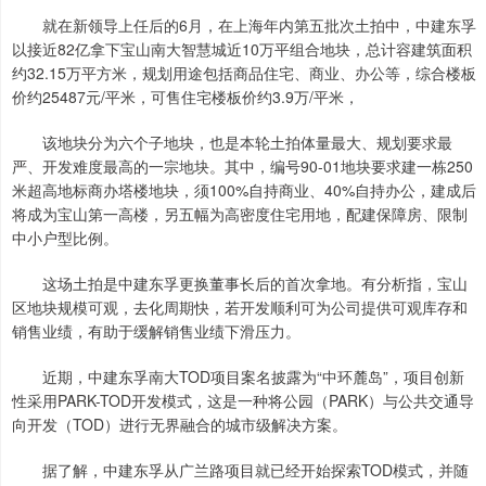
就在新领导上任后的6月，在上海年内第五批次土拍中，中建东孚
以接近82亿拿下宝山南大智慧城近10万平组合地块，总计容建筑面积
约32.15万平方米，规划用途包括商品住宅、商业、办公等，综合楼板
价约25487元/平米，可售住宅楼板价约3.9万/平米，
该地块分为六个子地块，也是本轮土拍体量最大、规划要求最
严、开发难度最高的一宗地块。其中，编号90-01地块要求建一栋250
米超高地标商办塔楼地块，须100%自持商业、40%自持办公，建成后
将成为宝山第一高楼，另五幅为高密度住宅用地，配建保障房、限制
中小户型比例。
这场土拍是中建东孚更换董事长后的首次拿地。有分析指，宝山
区地块规模可观，去化周期快，若开发顺利可为公司提供可观库存和
销售业绩，有助于缓解销售业绩下滑压力。
近期，中建东孚南大TOD项目案名披露为“中环麓岛”，项目创新
性采用PARK-TOD开发模式，这是一种将公园（PARK）与公共交通导
向开发（TOD）进行无界融合的城市级解决方案。
据了解，中建东孚从广兰路项目就已经开始探索TOD模式，并随