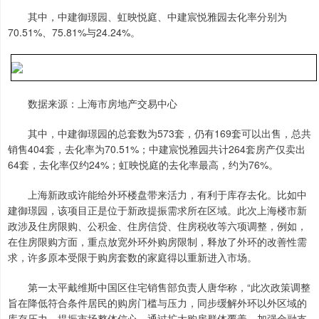
其中，中建御璟园、虹映悦庭、中建宸悦雅园去化率分别为
70.51%、75.81%与24.24%。
数据来源：上海市房地产交易中心
其中，中建御璟园的总套数为573套，仍有169套可以出售，总共
销售404套，去化率为70.51%；中建宸悦雅园共计264套房产仅卖出
64套，去化率仅约24%；虹映悦庭的去化率最高，约为76%。
上海新政或许能给外环楼盘带来活力，有利于库存去化。比如中
建御璟园，该项目正是位于新政提振需求所在区域。此次上海楼市新
政涉及住房限购、公积金、住房信贷、住房税收等六项调整，例如，
在住房限购方面，重点放宽外环外购房限制，释放了外环的改善性需
求，许多原本受限于购房套数的家庭得以重新进入市场。
第一太平戴维斯中国区住宅销售部负责人唐华称，“此次政策调整
旨在降低符合条件居民的购房门槛与压力，同步缓解外环以外区域的
库存压力，提振市场整体信心。通过扩大购房群体覆盖、加强金融支