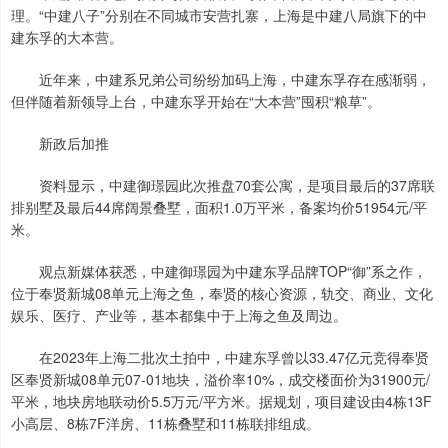
理。“中建八子”分别在不同城市安营扎寨，上海是中建八局旗下的中
建东孚的大本营。
近年来，中建系兄弟公司纷纷加码上海，中建东孚存在感渐弱，
但伴随着新领导上台，中建东孚开始在“大本营”囤积“粮草”。
新政后加推
资料显示，中建御璟园此次推盘70套公寓，是项目最后的37席联
排别墅及最后44席阔景叠墅，面积1.0万平米，备案均价51954元/平
米。
观点新媒体获悉，中建御璟园为中建东孚品牌TOP“御”系之作，
位于奉贤新城08单元上海之鱼，奉贤的核心资源，轨交、商业、文化
娱乐、医疗、产业等，基本都集中于上海之鱼及周边。
在2023年上海二批次土拍中，中建东孚曾以33.47亿元竞得奉贤
区奉贤新城08单元07-01地块，溢价率10%，成交楼面价为31900元/
平米，地块房地联动价5.5万元/平方米。据规划，项目建设由4栋13F
小高层、8栋7F洋房、11栋叠墅和11栋联排组成。