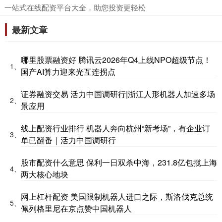
​一站式在线配资平台大全，助您投资更轻松
最新文章
哪里股票融资好 腾讯云2026年Q4上线NPO超级节点！
1、
国产AI算力迎来光互连拐点
证券融资交易 活力中国调研行|浙江人形机器人加速多场
2、
景应用
线上配资行业排行 机器人奔向杭州“新考场”，有企业订
3、
单已翻番｜活力中国调研行
股市配资什么意思 保利一日双杀中海，231.8亿包揽上海
4、
两大核心地块
网上杠杆配资 美国限制机器人进口之际，斯洛伐克总统
5、
佩列格里尼在京点赞中国机器人