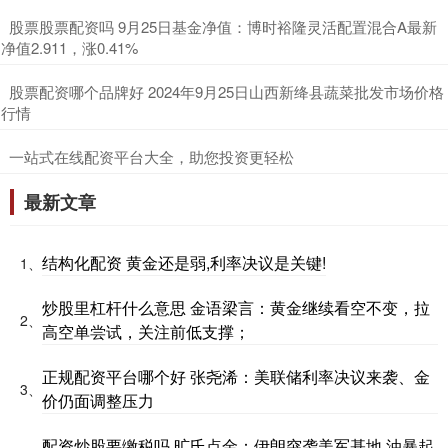
​股票股票配资吗 9月25日基金净值：博时裕隆灵活配置混合A最新
净值2.911，涨0.41%
​股票配资哪个品牌好 2024年9月25日山西新绛县蔬菜批发市场价格
行情
​一站式在线配资平台大全，助您投资更轻松
最新文章
结构化配资 黄金还是弱,利率决议是关键!
1、
炒股里杠杆什么意思 金语梁言：黄金继续看空不变，拉
2、
高空单尝试，关注前低支撑；
正规配资平台哪个好 张尧浠：美联储利率决议来袭、金
3、
价仍面调整压力
配资炒股要缴税吗 旷氏点金：伊朗突袭美军基地 油暴起