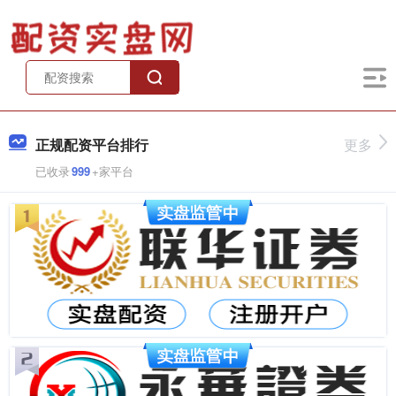
正规配资平台排行
更多
已收录
999
+家平台