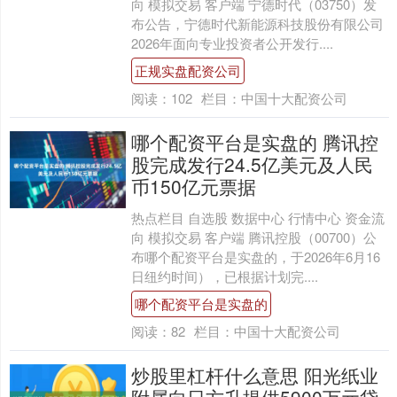
向 模拟交易 客户端 宁德时代（03750）发
布公告，宁德时代新能源科技股份有限公司
2026年面向专业投资者公开发行....
正规实盘配资公司
阅读：
102
栏目：
中国十大配资公司
哪个配资平台是实盘的 腾讯控
股完成发行24.5亿美元及人民
币150亿元票据
热点栏目 自选股 数据中心 行情中心 资金流
向 模拟交易 客户端 腾讯控股（00700）公
布哪个配资平台是实盘的，于2026年6月16
日纽约时间），已根据计划完....
哪个配资平台是实盘的
阅读：
82
栏目：
中国十大配资公司
炒股里杠杆什么意思 阳光纸业
附属向日方升提供5900万元贷