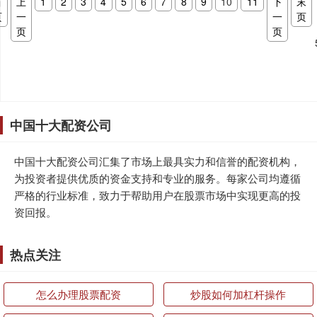
首
上
1
2
3
4
5
6
7
8
9
10
11
下
末
页
一
一
页
页
页
中国十大配资公司
中国十大配资公司汇集了市场上最具实力和信誉的配资机构，
为投资者提供优质的资金支持和专业的服务。每家公司均遵循
严格的行业标准，致力于帮助用户在股票市场中实现更高的投
资回报。
热点关注
怎么办理股票配资
炒股如何加杠杆操作