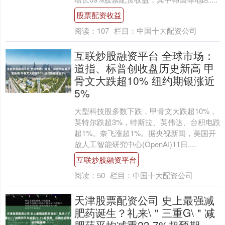
股票配资收益
阅读：
107
栏目：
中国十大配资公司
互联炒股融资平台 全球市场：
道指、标普创收盘历史新高 甲
骨文大跌超10% 纽约期银涨近
5%
大型科技股多数下跌，甲骨文大跌超10%，
英特尔跌超3%，特斯拉、英伟达、台积电跌
超1%。奈飞涨超1%。据央视新闻，美国开
放人工智能研究中心(OpenAI)11日....
互联炒股融资平台
阅读：
50
栏目：
中国十大配资公司
天津股票配资公司 史上最强减
肥药诞生？礼来\＂三重G\＂减
肥药平均减重23.7%超预期，