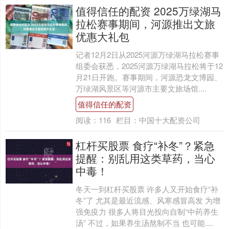
值得信任的配资 2025万绿湖马
拉松赛事期间，河源推出文旅
优惠大礼包
记者12月2日从2025河源万绿湖马拉松赛事
组委会获悉，2025河源万绿湖马拉松将于12
月21日开跑。赛事期间，河源恐龙文博园、
万绿湖风景区等河源市主要文旅场馆....
值得信任的配资
阅读：
116
栏目：
中国十大配资公司
杠杆买股票 食疗“补冬”？紧急
提醒：别乱用这类草药，当心
中毒！
冬天一到杠杆买股票 许多人又开始食疗“补
冬”了 尤其是最近流感、风寒感冒高发 为增
强免疫力 很多人将目光投向自制“中药养生
汤” 不过，如果养生汤熬制不当 也可能....