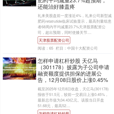
还能治好膝盖疼
礼来美股盘前一度涨近4%，礼来公司新型减
肥药retatrutide临床试验显示，最高剂量组患
者68周内平均减重23.7%天津股票配资公
司，超出预期，同时使膝关节....
天津股票配资公司
阅读：
65
栏目：
中国十大配资公司
怎样申请杠杆炒股 天亿马
（301178）披露为子公司申请
融资额度提供担保的进展公
告，12月08日股价上涨0.45%
截至2025年12月8日收盘，天亿马(301178)
报收于51.5元，较前一交易日上涨0.45%，
最新总市值为34.43亿元。该股当日开盘
51.68元，最高52....
怎样申请杠杆炒股