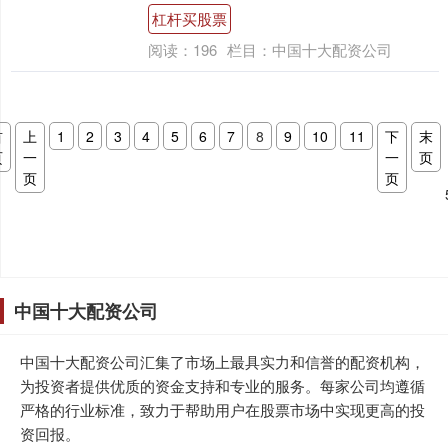
杠杆买股票
阅读：
196
栏目：
中国十大配资公司
首
上
1
2
3
4
5
6
7
8
9
10
11
下
末
页
一
一
页
页
页
中国十大配资公司
中国十大配资公司汇集了市场上最具实力和信誉的配资机构，
为投资者提供优质的资金支持和专业的服务。每家公司均遵循
严格的行业标准，致力于帮助用户在股票市场中实现更高的投
资回报。