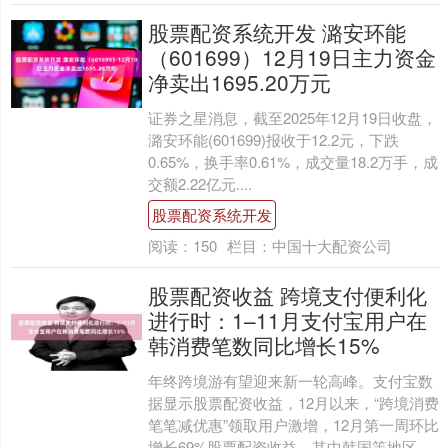
股票配资系统开发 潞安环能
（601699）12月19日主力资金
净卖出1695.20万元
证券之星消息，截至2025年12月19日收盘，
潞安环能(601699)报收于12.2元，下跌
0.65%，换手率0.61%，成交量18.2万手，成
交额2.22亿元....
股票配资系统开发
阅读：
150
栏目：
中国十大配资公司
股票配资收益 跨境支付便利化
进行时：1–11月支付宝用户在
韩消费笔数同比增长15%
年终跨境游有望迎来新一轮高峰。支付宝数
据显示股票配资收益，12月以来，“跨境消费
笔笔减优惠”领取用户激增，12月第一周环比
增长69%股票配资收益，其中韩国等地区....